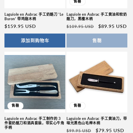
售罄
Laguiole en Aubrac 手工奶酪刀 'Le
Laguiole en Aubrac 手工黄油和软奶
Buron' 带鸡翅木柄
酪刀，黑檀木柄
常
$159.95 USD
常
促
$89.95 USD
$109.95 USD
规
规
销
价
价
价
添加到购物车
售罄
格
格
售罄
售罄
Laguiole en Aubrac 手工制作的 3
Laguiole en Aubrac 手工黄油刀，带
件套奶酪刀和酒具套装，带实心牛角
哑光黑色山毛榉木柄
手柄
常
促
$79.95 USD
$99.95 USD