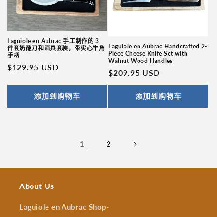
Laguiole en Aubrac 手工制作的 3
Laguiole en Aubrac Handcrafted 2-
件套奶酪刀和酒具套装，带实心牛角
Piece Cheese Knife Set with
手柄
Walnut Wood Handles
常
$129.95 USD
常
$209.95 USD
规
规
价
价
添加到购物车
添加到购物车
格
格
1
2
About Us
Laguiole en Aubrac Shop
-