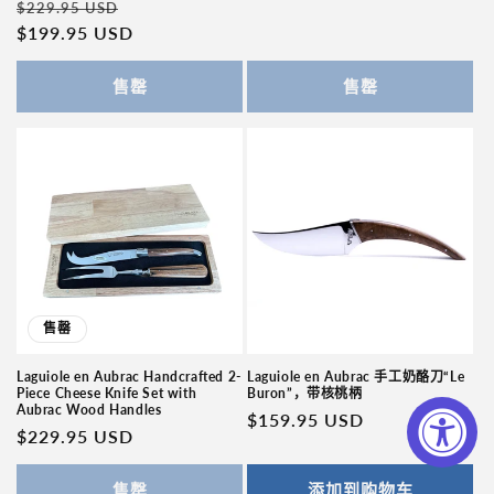
常
促
$229.95 USD
规
销
规
$199.95 USD
销
价
价
价
价
格
格
售罄
售罄
售罄
Laguiole en Aubrac Handcrafted 2-
Laguiole en Aubrac 手工奶酪刀“Le
Piece Cheese Knife Set with
Buron”，带核桃柄
Aubrac Wood Handles
常
$159.95 USD
常
$229.95 USD
规
规
价
价
售罄
添加到购物车