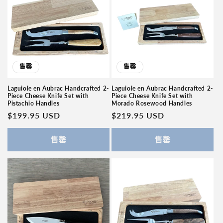
售罄
售罄
Laguiole en Aubrac Handcrafted 2-
Laguiole en Aubrac Handcrafted 2-
Piece Cheese Knife Set with
Piece Cheese Knife Set with
Pistachio Handles
Morado Rosewood Handles
常
$199.95 USD
常
$219.95 USD
规
规
价
价
售罄
售罄
格
格