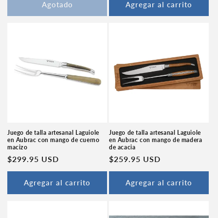
Agotado
Agregar al carrito
Juego de talla artesanal Laguiole
Juego de talla artesanal Laguiole
en Aubrac con mango de cuerno
en Aubrac con mango de madera
macizo
de acacia
Precio
$299.95 USD
Precio
$259.95 USD
habitual
habitual
Agregar al carrito
Agregar al carrito