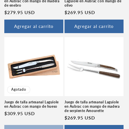
en Aubrac con mango de madera
Laguiole en Aubrac con mango de
de enebro
olivo
Precio
$279.95 USD
Precio
$269.95 USD
habitual
habitual
Agregar al carrito
Agregar al carrito
Agotado
Juego de talla artesanal Laguiole
Juego de talla artesanal Laguiole
en Aubrac con mango de hueso
en Aubrac con mango de madera
de serpiente Amourette
Precio
$309.95 USD
Precio
$269.95 USD
habitual
habitual