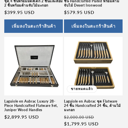
ชุด 4 ชิ้นพร้อมมีดสเต็ก 2 ชิ้นและส้อม
ชิ้น Handcrafted Plated พร้อมด้าม
2 ชิ้นพร้อมด้ามจับไม้มะกอก
จับไม้ Desert Ironwood
ราคา
$399.95 USD
ราคา
$579.95 USD
ปกติ
ปกติ
เพิ่มลงในตะกร้าสินค้า
เพิ่มลงในตะกร้าสินค้า
ขายหมดแล้ว
Laguiole en Aubrac Luxury 28-
Laguiole en Aubrac ชุด Flatware
Piece Handcrafted Flatware Set,
24 ชิ้น Handcrafted 24 ชิ้น, ด้ามไม้
Juniper Wood Handles
มะกอก
ราคา
$2,899.95 USD
ราคา
ราคา
$2,000.00 USD
ปกติ
ปกติ
$1,799.95 USD
โปรโมชัน